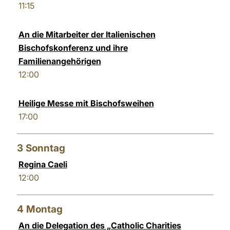
11:15
LATINE
An die Mitarbeiter der Italienischen
Bischofskonferenz und ihre
Familienangehörigen
12:00
Heilige Messe mit Bischofsweihen
17:00
3
Sonntag
Regina Caeli
12:00
4
Montag
An die Delegation des „Catholic Charities