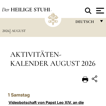
Der
HEILIGE STUHL
DEUTSCH
2026
AUGUST
FRANÇAIS
ENGLISH
ITALIANO
AKTIVITÄTEN-
PORTUGUÊS
KALENDER AUGUST 2026
ESPAÑOL
DEUTSCH
POLSKI
1
Samstag
العربيّة
Videobotschaft von Papst Leo XIV. an die
中文