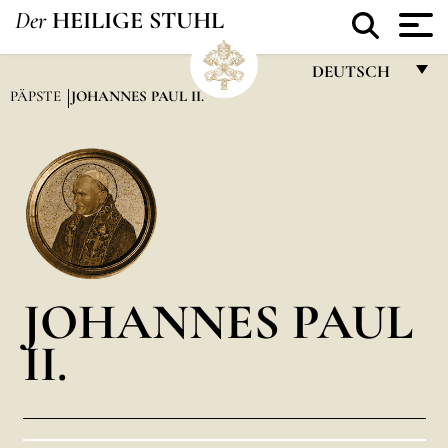
Der
HEILIGE STUHL
DEUTSCH
PÄPSTE
JOHANNES PAUL II.
FRANÇAIS
ENGLISH
ITALIANO
PORTUGUÊS
ESPAÑOL
JOHANNES PAUL
DEUTSCH
II.
POLSKI
العربيّة
中文