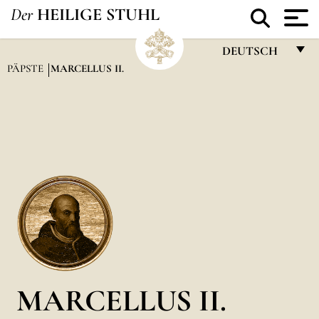
Der
HEILIGE STUHL
DEUTSCH
PÄPSTE
MARCELLUS II.
FRANÇAIS
ENGLISH
ITALIANO
PORTUGUÊS
ESPAÑOL
DEUTSCH
POLSKI
العربيّة
MARCELLUS II.
中文