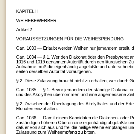
KAPITEL II
WEIHEBEWERBER
Artikel 2
VORAUSSETZUNGEN FÜR DIE WEIHESPENDUNG
Can. 1033 — Erlaubt werden Weihen nur jemandem erteilt, d
Can. 1034 — § 1. Wer den Diakonat öder den Presbyterat ans
1016 und 1019 genannten Autorität durch den liturgischen Z
Aufnahme muß die eigenhändig abgefaßte und unterschriebene
seiten derselben Autorität voraufgehen.
§ 2. Diese Zulassung braucht nicht zu erhalten, wer durch Gel
Can. 1035 — § 1. Bevor jemandem der ständige Diakonat oder 
und des Akolythen übernommen und eine angemessene Zeit
§ 2. Zwischen der Übertragung des Akolythates und der Erte
Monaten einzuhalten.
Can. 1036 — Damit einem Kandidaten die Diakonen- oder Pri
zuständigen höheren Oberen eine eigenhändig abgefaßte und
daß er von sich aus und frei die heilige Weihe empfangen un
Zulassung zum Weiheempfang zu bitten.