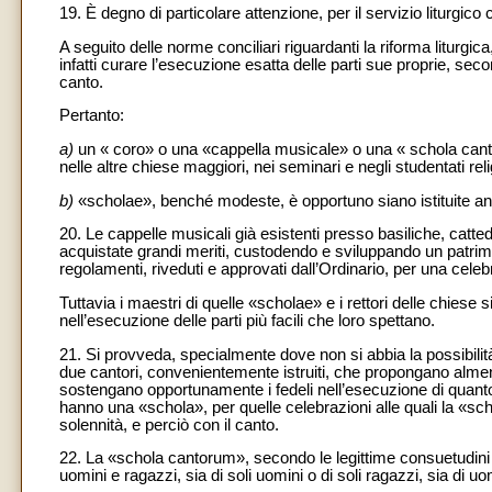
19. È degno di particolare attenzione, per il servizio liturgi
A seguito delle norme conciliari riguardanti la riforma liturgi
infatti curare l’esecuzione esatta delle parti sue proprie, secon
canto.
Pertanto:
a)
un « coro» o una «cappella musicale» o una « schola cant
nelle altre chiese maggiori, nei seminari e negli studentati reli
b)
«scholae», benché modeste, è opportuno siano istituite an
20. Le cappelle musicali già esistenti presso basiliche, catted
acquistate grandi meriti, custodendo e sviluppando un patrimo
regolamenti, riveduti e approvati dall’Ordinario, per una cele
Tuttavia i maestri di quelle «scholae» e i rettori delle chies
nell’esecuzione delle parti più facili che loro spettano.
21. Si provveda, specialmente dove non si abbia la possibili
due cantori, convenientemente istruiti, che propongano almeno
sostengano opportunamente i fedeli nell’esecuzione di quanto
hanno una «schola», per quelle celebrazioni alle quali la «sc
solennità, e perciò con il canto.
22. La «schola cantorum», secondo le legittime consuetudini 
uomini e ragazzi, sia di soli uomini o di soli ragazzi, sia di 