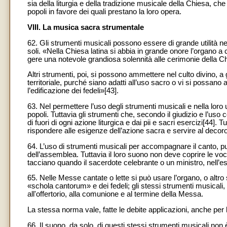
sia della liturgia e della tradizione musicale della Chiesa, che
popoli in favore dei quali prestano la loro opera.
VIII. La musica sacra strumentale
62. Gli strumenti musicali possono essere di grande utilità n
soli. «Nella Chiesa latina si abbia in grande onore l’organo a
gere una notevole grandiosa solennità alle cerimonie della Ch
Altri strumenti, poi, si possono ammettere nel culto divino, a
territoriale, purché siano adatti all’uso sacro o vi si possan
l’edificazione dei fedeli»[43].
63. Nel permettere l’uso degli strumenti musicali e nella loro ut
popoli. Tuttavia gli strumenti che, secondo il giudizio e l’u
di fuori di ogni azione liturgica e dai pii e sacri esercizi[44].
rispondere alle esigenze dell’azione sacra e servire al decoro d
64. L’uso di strumenti musicali per accompagnare il canto, pu
dell’assemblea. Tuttavia il loro suono non deve coprire le voc
tacciano quando il sacerdote celebrante o un ministro, nell’ese
65. Nelle Messe cantate o lette si può usare l’organo, o alt
«schola cantorum» e dei fedeli; gli stessi strumenti musicali, s
all'offertorio, alla comunione e al termine della Messa.
La stessa norma vale, fatte le debite applicazioni, anche per l
66. Il suono, da solo, di questi stessi strumenti musicali non