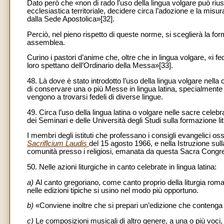
Dato però che «non di rado l’uso della lingua volgare può riusc
ecclesiastica territoriale, decidere circa l’adozione e la misu
dalla Sede Apostolica»[32].
Perciò, nel pieno rispetto di queste norme, si sceglierà la fo
assemblea.
Curino i pastori d’anime che, oltre che in lingua volgare, «i fe
loro spettano dell’Ordinario della Messa»[33].
48. Là dove è stato introdotto l’uso della lingua volgare nella
di conservare una o più Messe in lingua latina, specialmente i
vengono a trovarsi fedeli di diverse lingue.
49. Circa l’uso della lingua latina o volgare nelle sacre cel
dei Seminari e delle Università degli Studi sulla formazione lit
I membri degli istituti che professano i consigli evangelici os
Sacriflcium Laudis
del 15 agosto 1966, e nella Istruzione sull
comunità presso i religiosi, emanata da questa Sacra Congre
50. Nelle azioni liturgiche in canto celebrate in lingua latina:
a)
Al canto gregoriano, come canto proprio della liturgia romana
nelle edizioni tipiche si usino nel modo più opportuno.
b)
«Conviene inoltre che si prepari un’edizione che contenga 
c)
Le composizioni musicali di altro genere, a una o più voci,