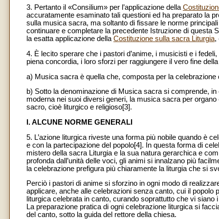
3. Pertanto il «Consilium» per l’applicazione della
Costituzion
accuratamente esaminato tali questioni ed ha preparato la pre
sulla musica sacra, ma soltanto di fissare le norme princip
continuare e completare la precedente Istruzione di questa
la esatta applicazione della
Costituzione sulla sacra Liturgia
,
4. È lecito sperare che i pastori d’anime, i musicisti e i fede
piena concordia, i loro sforzi per raggiungere il vero fine dell
a) Musica sacra è quella che, composta per la celebrazione del
b)
Sotto la denominazione di Musica sacra si comprende, in q
moderna nei suoi diversi generi, la musica sacra per organo e
sacro, cioè liturgico e religioso[3].
I. ALCUNE NORME GENERALI
5. L’azione liturgica riveste una forma più nobile quando è cele
e con la partecipazione del popolo[4]. In questa forma di celeb
mistero della sacra Liturgia e la sua natura gerarchica e comu
profonda dall’unità delle voci, gli animi si innalzano più faci
la celebrazione prefigura più chiaramente la liturgia che si 
Perciò i pastori di anime si sforzino in ogni modo di realiz
applicare, anche alle celebrazioni senza canto, cui il popolo par
liturgica celebrata in canto, curando soprattutto che vi siano i 
La preparazione pratica di ogni celebrazione liturgica si facci
del canto, sotto la guida del rettore della chiesa.