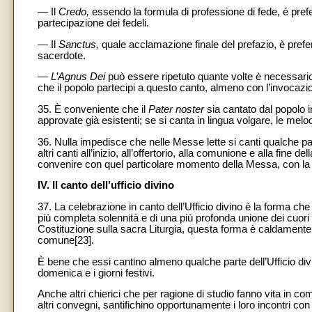
— Il
Credo,
essendo la formula di professione di fede, è pre
partecipazione dei fedeli.
— Il
Sanctus,
quale acclamazione finale del prefazio, è prefe
sacerdote.
—
L’Agnus Dei
può essere ripetuto quante volte è necessario
che il popolo partecipi a questo canto, almeno con l’invocazio
35. È conveniente che il
Pater noster
sia cantato dal popolo i
approvate già esistenti; se si canta in lingua volgare, le mel
36. Nulla impedisce che nelle Messe lette si canti qualche pa
altri canti all’inizio, all’offertorio, alla comunione e alla fin
convenire con quel particolare momento della Messa, con la fe
IV. Il canto dell’ufficio divino
37. La celebrazione in canto dell’Ufficio divino è la forma c
più completa solennità e di una più profonda unione dei cuori 
Costituzione sulla sacra Liturgia, questa forma è caldamente 
comune[23].
È bene che essi cantino almeno qualche parte dell’Ufficio divino
domenica e i giorni festivi.
Anche altri chierici che per ragione di studio fanno vita in co
altri convegni, santifichino opportunamente i loro incontri con 