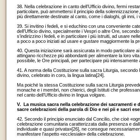
38. Nella celebrazione in canto dell’Ufficio divino, fermi restan
particolare, può ammettersi il principio della solennizzazione
più direttamente destinate al canto, come i dialoghi, gli inni, i ve
39. Si invitino i fedeli, e si educhino con una conveniente cat
dell’Ufficio divino, specialmente i Vespri o altre Ore, secon
s’indirizzino i fedeli, e in particolare i più istruiti, ad usare 
a poco a poco iniziati ad usare e gustare maggiormente la pr
40. Questa iniziazione sarà assicurata in modo particolare ai 
attingano ricchezze più abbondanti per alimentare la loro vita
possibile, le Ore principali, per partecipare più intensamente 
41. A norma della Costituzione sulla sacra Liturgia, secondo la 
divino, celebrato in coro, la lingua latina[24].
Ma poiché la stessa Costituzione sulla sacra Liturgia prevede l’
monache e i membri, non chierici, degli Istituti che professano
nel canto dell’Ufficio divino in lingua volgare.
V. La musica sacra nella celebrazione dei sacramenti e dei
sacre celebrazioni della parola di Dio e nei pii e sacri ese
42. Secondo il principio enunciato dal Concilio, che cioè «ogn
celebrazione comunitaria caratterizzata dalla presenza e dalla 
individuale e quasi privata»[26], ne consegue necessariamen
manifestare l’aspetto «ecclesiale» della celebrazione.