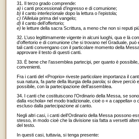
31. Il terzo grado comprende:
a)
i canti processionali d’ingresso e di comunione;
b)
il canto interlezionale dopo la lettura o l’epistola;
c) l’Alleluia
prima del vangelo;
d)
il canto dell’offertorio;
e)
le letture della sacra Scrittura, a meno che non si reputi 
32. L’uso legittimamente vigente in alcuni luoghi, qua e là confe
d’offertorio e di comunione che si trovano nel Graduale, può e
tali canti convengano con il particolare momento della Messa, c
approvare il testo di questi canti.
33. È bene che l’assemblea partecipi, per quanto è possibile, a
convenienti.
Fra i canti del «Proprio» riveste particolare importanza il can
sua natura, fa parte della liturgia della parola; si deve perciò
possibile, con la partecipazione dell’assemblea.
34. I canti che costituiscono l’Ordinario della Messa, se son
dalla «schola» nel modo tradizionale, cioè o « a cappella»
o 
escluso dalla partecipazione al canto.
Negli altri casi, i canti dell’Ordinario della Messa possono ess
stesso, in modo cioè che la divisione sia fatta a versetti alte
del testo.
In questi casi, tuttavia, si tenga presente: