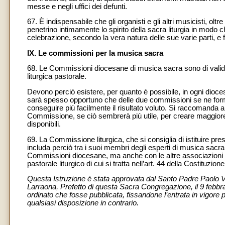
messe e negli uffici dei defunti.
67. È indispensabile che gli organisti e gli altri musicisti, o
penetrino intimamente lo spirito della sacra liturgia in modo
celebrazione, secondo la vera natura delle sue varie parti, e f
IX. Le commissioni per la musica sacra
68. Le Commissioni diocesane di musica sacra sono di valido
liturgica pastorale.
Devono perciò esistere, per quanto è possibile, in ogni dioces
sarà spesso opportuno che delle due commissioni se ne formi u
conseguire più facilmente il risultato voluto. Si raccomanda
Commissione, se ciò sembrerà più utile, per creare maggiore 
disponibili.
69. La Commissione liturgica, che si consiglia di istituire pr
includa perciò tra i suoi membri degli esperti di musica sac
Commissioni diocesane, ma anche con le altre associazioni mus
pastorale liturgico di cui si tratta nell’art. 44 della Costituzione
Questa Istruzione è stata approvata dal Santo Padre Paolo V
Larraona, Prefetto di questa Sacra Congregazione, il 9 febbra
ordinato che fosse pubblicata, fissandone l’entrata in vigor
qualsiasi disposizione in contrario.