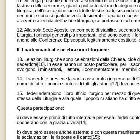
11. Si tenga presente che la vera solennità di un’azione liturg
fastoso delle cerimonie, quanto piuttosto dal modo degno e reli
liturgica, dell’esecuzione cioè di tutte le sue parti, secondo l
cerimonie sono sì qualche volta desiderabili, quando cioè vi si
alla vera solennità dell’azione liturgica, se portassero ad o
12. Alla sola Sede Apostolica compete di stabilire, secondo 
Liturgia, i principi generali più importanti, che sono come il fon
anche alle Conferenze Episcopali, legittimamente costituite, 
II. I partecipanti alle celebrazioni liturgiche
13. Le azioni liturgiche sono celebrazioni della Chiesa, cioè 
sacerdote[10]. In esse hanno un posto particolare, per il sacro o
svolgono, i ministranti, il lettore, il commentatore e i membri
14. Il sacerdote presiede la santa assemblea in persona di Cri
nome di tutto il popolo santo e di tutti gli astanti[12],devono 
15. I fedeli adempiono il loro ufficio liturgico per mezzo di q
stessa della Liturgia e alla quale il popolo cristiano ha diritto
Questa partecipazione:
a) deve essere prima di tutto interna: e per essa i fedeli co
cooperano con la grazia divina[14];
b)
deve però essere anche esterna: e con questa manifestano l
le acclamazioni, le risposte e il canto[15];