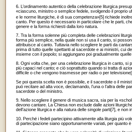
6. L’ordinamento autentico della celebrazione liturgica presupp
«ciascuno, ministro o semplice fedele, svolgendo il proprio uffi
e le norme liturgiche, è di sua competenza»[5]
richiede inoltr
canto. Per questo è necessario in particolare che le parti, che 
genere e la forma richiesti dalla loro natura.
7. Tra la forma solenne più completa delle celebrazioni liturgich
forma più semplice, nella quale non si usa il canto, si poss
attribuisce al canto. Tuttavia nello scegliere le parti da cant
prima di tutto quelle spettanti al sacerdote e ai ministri, cu
insieme con il popolo; si aggiungano poi gradualmente quelle 
8. Ogni volta che, per una celebrazione liturgica in canto, si
più capaci nel canto; e ciò soprattutto quando si tratta di azi
difficile o che vengono trasmesse per radio o per televisione[
Se poi questa scelta non è possibile, e il sacerdote o il mini
può recitare ad alta voce, declamando, l’una o l’altra delle part
sacerdote o del ministro.
9. Nello scegliere il genere di musica sacra, sia per la «schol
devono cantare. La Chiesa non esclude dalle azioni liturgich
dell’azione liturgica e alla natura delle singole parti[7], e no
10. Perché i fedeli partecipino attivamente alla liturgia più vo
di partecipazione siano opportunamente variati, per quanto è 