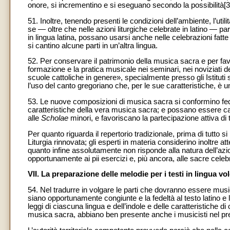
onore, si incrementino e si eseguano secondo la possibilità[3
51. Inoltre, tenendo presenti le condizioni dell’ambiente, l’util
se — oltre che nelle azioni liturgiche celebrate in latino — p
in lingua latina, possano usarsi anche nelle celebrazioni fatt
si cantino alcune parti in un’altra lingua.
52. Per conservare il patrimonio della musica sacra e per fav
formazione e la pratica musicale nei seminari, nei noviziati dei 
scuole cattoliche in genere», specialmente presso gli Istituti 
l’uso del canto gregoriano che, per le sue caratteristiche, è
53. Le nuove composizioni di musica sacra si conformino fed
caratteristiche della vera musica sacra; e possano essere c
alle
Scholae
minori, e favoriscano la partecipazione attiva di 
Per quanto riguarda il repertorio tradizionale, prima di tutto 
Liturgia rinnovata; gli esperti in materia considerino inoltre 
quanto infine assolutamente non risponde alla natura dell’azio
opportunamente ai pii esercizi e, più ancora, alle sacre celebr
VII. La preparazione delle melodie per i testi in lingua vo
54. Nel tradurre in volgare le parti che dovranno essere musi
siano opportunamente congiunte e la fedeltà al testo latino e l
leggi di ciascuna lingua e dell’indole e delle caratteristiche d
musica sacra, abbiano ben presente anche i musicisti nel pr