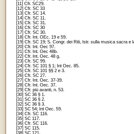
[11] Cfr. SC29.
[12] Cfr. SC 33
[13] Cfr. SC 14.
[14] Cfr. SC 11.
[15] Cfr. SC 31.
[16] Cfr. SC 30
[17] Cfr. SC 30.
[18] Cfr. Int. OEc. 19 e 59.
[19] Cfr. SC 19; S. Congr. dei Riti, Istr. sulla musica sacra e
[20] Cfr. Int. Oec 97.
[21] Cfr. Int. Oec 48b.
[22] Cfr. Int. Oec. 48 g.
[23] Cfr. SC 99.
[24] Cfr. SC 101 § 1; Int Oec. 85.
[25] Cfr. SC 101 §§ 2 e 3.
[26] Cfr. SC 27.
[27] Cfr. Int. Oec. 37-39.
[28] Cfr. Int. Oec. 37.
[29] Cfr. più avanti, n. 53.
[30] SC 36 § 1.
[31] SC 36 § 2.
[32] SC 36 § 3.
[33] SC 54; Int Oec. 59.
[34] Cfr. SC 116.
[35] SC 117.
[36] Cfr. SC 116.
[37] SC 115.
[38] SC 121.