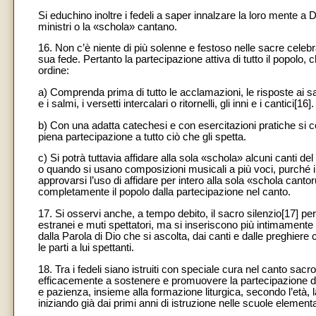
Si educhino inoltre i fedeli a saper innalzare la loro mente a 
ministri o la «schola» cantano.
16. Non c’è niente di più solenne e festoso nelle sacre celebr
sua fede. Pertanto la partecipazione attiva di tutto il popolo
ordine:
a) Comprenda prima di tutto le acclamazioni, le risposte ai salu
e i salmi, i versetti intercalari o ritornelli, gli inni e i cantici[16].
b) Con una adatta catechesi e con esercitazioni pratiche si 
piena partecipazione a tutto ciò che gli spetta.
c) Si potrà tuttavia affidare alla sola «schola» alcuni canti de
o quando si usano composizioni musicali a più voci, purché il
approvarsi l’uso di affidare per intero alla sola «schola canto
completamente il popolo dalla partecipazione nel canto.
17. Si osservi anche, a tempo debito, il sacro silenzio[17] per e
estranei e muti spettatori, ma si inseriscono più intimamente 
dalla Parola di Dio che si ascolta, dai canti e dalle preghiere 
le parti a lui spettanti.
18. Tra i fedeli siano istruiti con speciale cura nel canto sacr
efficacemente a sostenere e promuovere la partecipazione dei 
e pazienza, insieme alla formazione liturgica, secondo l’età, la 
iniziando già dai primi anni di istruzione nelle scuole elementa