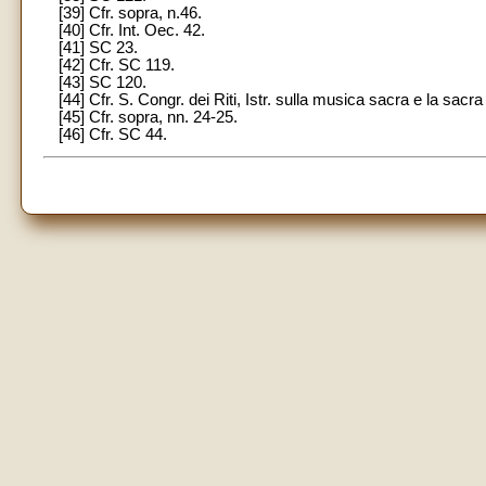
[39] Cfr. sopra, n.46.
[40] Cfr. Int. Oec. 42.
[41] SC 23.
[42] Cfr. SC 119.
[43] SC 120.
[44] Cfr. S. Congr. dei Riti, Istr. sulla musica sacra e la sacr
[45] Cfr. sopra, nn. 24-25.
[46] Cfr. SC 44.