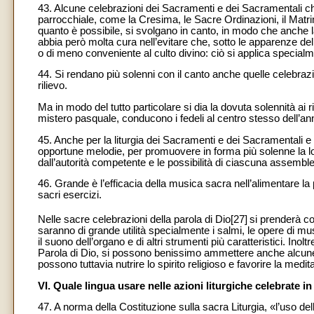
43. Alcune celebrazioni dei Sacramenti e dei Sacramentali che
parrocchiale, come la Cresima, le Sacre Ordinazioni, il Matri
quanto è possibile, si svolgano in canto, in modo che anche la
abbia però molta cura nell’evitare che, sotto le apparenze del
o di meno conveniente al culto divino: ciò si applica special
44. Si rendano più solenni con il canto anche quelle celebrazio
rilievo.
Ma in modo del tutto particolare si dia la dovuta solennità ai r
mistero pasquale, conducono i fedeli al centro stesso dell’anno l
45. Anche per la liturgia dei Sacramenti e dei Sacramentali e pe
opportune melodie, per promuovere in forma più solenne la l
dall’autorità competente e le possibilità di ciascuna assembl
46. Grande è l’efficacia della musica sacra nell’alimentare la p
sacri esercizi.
Nelle sacre celebrazioni della parola di Dio[27]
si prenderà co
saranno di grande utilità specialmente i salmi, le opere di musi
il suono dell’organo e di altri strumenti più caratteristici. Inol
Parola di Dio, si possono benissimo ammettere anche alcune o
possono tuttavia nutrire lo spirito religioso e favorire la medit
VI. Quale lingua usare nelle azioni liturgiche celebrate 
47. A norma della Costituzione sulla sacra Liturgia, «l’uso della l