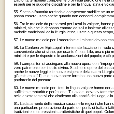
L’autorità territoriale competente provveda perciò che nella c
esperti per le suddette discipline e per la lingua latina e volgar
55. Spetta all’autorità territoriale competente stabilire se un
possa essere usato anche quando non concordi completamente 
56. Tra le melodie da prepararsi per i testi in volgare, hanno
ministri, sia che le debbano cantare da soli o insieme all’as
melodie tradizionali della liturgia latina, usate a questo scop
57. Le nuove melodie per il sacerdote e i ministri devono esse
58. Le Conferenze Episcopali interessate facciano in modo che
conveniente che ci siano, per quanto è possibile, una o più m
ministri e per le risposte e le acclamazioni del popolo; e ciò 
59. I compositori si accingano alla nuova opera con l’impegn
vero patrimonio per il culto divino. Studino le opere del passa
anche le nuove leggi e le nuove esigenze della sacra Liturgia
già esistenti»[41], e le nuove opere formino una nuova parte 
patrimonio del passato.
60. Le nuove melodie per i testi in lingua volgare hanno cer
sufficiente maturità e perfezione. Tuttavia si deve evitare che
nelle chiese tentativi che disdicano alla santità del luogo, alla d
61. L’adattamento della musica sacra nelle regioni che hanno
una particolare preparazione da parte dei periti: si tratta infa
tradizioni e le espressioni caratteristiche di quei popoli. Co