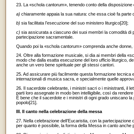
23. La «schola cantorum», tenendo conto della disposizione d
a)
chiaramente appaia la sua natura: che essa cioè fa parte de
b)
sia facilitata l’esecuzione del suo ministero liturgico[20];
c)
sia assicurata a ciascuno dei suoi membri la comodità di p
partecipazione sacramentale.
Quando poi la «schola cantorum» comprenda anche donne, sia
24. Oltre alla formazione musicale, si dia ai membri della «s
modo che dalla esatta esecuzione del loro ufficio liturgico, der
anche un vero bene spirituale per gli stessi cantori.
25. Ad assicurare più facilmente questa formazione tecnica e 
internazionali di musica sacra, e specialmente quelle approv
26. Il sacerdote celebrante, i ministri sacri o i ministranti, i
parti loro assegnate in modo ben intelligibile, così da rendere p
È bene che il sacerdote e i ministri di ogni grado uniscano la p
popolo[21].
III. Il canto nella celebrazione della messa
27. Nella celebrazione dell’Eucaristia, con la partecipazione d
per quanto è possibile, la forma della Messa in canto anche p