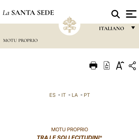
La
SANTA SEDE
ITALIANO
MOTU PROPRIO
FRANÇAIS
ENGLISH
ITALIANO
PORTUGUÊS
ESPAÑOL
ES
-
IT
-
LA
-
PT
DEUTSCH
POLSKI
العربيّة
MOTU PROPRIO
TRA LE SOLLECITUDINI
中文
*