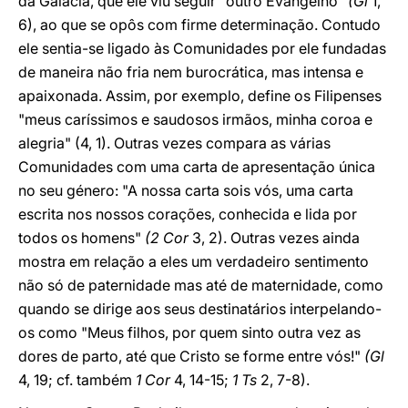
da Galácia, que ele viu seguir "outro Evangelho"
(Gl
1,
6), ao que se opôs com firme determinação. Contudo
ele sentia-se ligado às Comunidades por ele fundadas
de maneira não fria nem burocrática, mas intensa e
apaixonada. Assim, por exemplo, define os Filipenses
"meus caríssimos e saudosos irmãos, minha coroa e
alegria" (4, 1). Outras vezes compara as várias
Comunidades com uma carta de apresentação única
no seu género: "A nossa carta sois vós, uma carta
escrita nos nossos corações, conhecida e lida por
todos os homens"
(2 Cor
3, 2). Outras vezes ainda
mostra em relação a eles um verdadeiro sentimento
não só de paternidade mas até de maternidade, como
quando se dirige aos seus destinatários interpelando-
os como "Meus filhos, por quem sinto outra vez as
dores de parto, até que Cristo se forme entre vós!"
(Gl
4, 19; cf. também
1 Cor
4, 14-15;
1 Ts
2, 7-8).