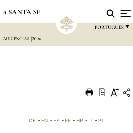
A
SANTA SÉ
PORTUGUÊS
AUDIÊNCIAS
2006
FRANÇAIS
ENGLISH
ITALIANO
PORTUGUÊS
ESPAÑOL
DEUTSCH
POLSKI
العربيّة
DE
-
EN
-
ES
-
FR
-
HR
-
IT
-
PT
中文