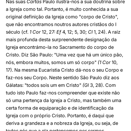
Nas suas
Cartas
Paulo ilustra-nos a sua doutrina sobre
a Igreja como tal. Portanto, é muito conhecida a sua
original definição da Igreja como "corpo de Cristo",
que não encontramos noutros autores cristãos do I
século (cf.
1 Cor
12, 27:
Ef
4, 12; 5, 30;
Cl
1, 24). A raiz
mais profunda desta surpreendente designação da
Igreja encontrámo-la no Sacramento do corpo de
Cristo. Diz São Paulo: "Uma vez que há um único pão,
nós, embora muitos, somos um só corpo"
(1 Cor
10,
17). Na mesma Eucaristia Cristo dá-nos o seu Corpo e
faz-nos seu Corpo. Neste sentido São Paulo diz aos
Gálatas: "todos sois um em Cristo"
(Gl
3, 28). Com
tudo isto Paulo faz-nos compreender que existe não
só uma pertença da Igreja a Cristo, mas também uma
certa forma de equiparação e de identificação da
Igreja com o próprio Cristo. Portanto, é daqui que
deriva a grandeza e a nobreza da Igreja, ou seja, de
todos nós que a ela pertencemos por sermos