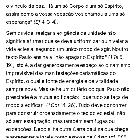
o vínculo da paz. Há um só Corpo e um só Espírito,
assim como a vossa vocação vos chamou a uma só
esperança"
(Ef
4, 3-4).
Sem dúvida, realçar a exigência da unidade não
significa afirmar que se deva uniformizar ou nivelar a
vida eclesial segundo um único modo de agir. Noutro
texto Paulo ensina a "não apagar o Espírito"
(1 Ts
5,
19), isto é, a dar generosamente espaço ao dinamismo
imprevisível das manifestações carismáticas do
Espírito, o qual é fonte de energia e de vitalidade
sempre nova. Mas se há um critério do qual Paulo não
prescinde é a mútua edificação: "que tudo se faça de
modo a edificar"
(1 Cor
14, 26). Tudo deve concorrer
para construir ordenadamente o tecido eclesial, não
só sem estagnação, mas também sem fugas ou
excepções. Depois, há outra Carta paulina que chega
a apresentar a Igreja como esposa de Cristo (cf.
Ef
5,