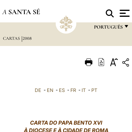
A
SANTA SÉ
PORTUGUÊS
CARTAS
2008
FRANÇAIS
ENGLISH
ITALIANO
PORTUGUÊS
ESPAÑOL
DE
-
EN
-
ES
-
FR
-
IT
-
PT
DEUTSCH
POLSKI
العربيّة
CARTA DO PAPA BENTO XVI
À DIOCESE E À CIDADE DE ROMA
中文