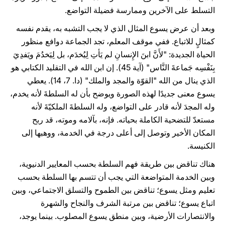
التسلط على الآخرين وممارسة فضيلة التواضع.
وبعد أن عرض يسوع المثال الذي لا يجب التشبه به، يقدم نفسه
كمثالٍ للاتباع. ففي موقف المعلم، تجد الجماعة دوافع منظور
الحياة الجديدة: "لأَنَّ ابنَ الإِنسانِ لم يَأتِ لِيُخدَم، بل لِيَخدُمَ ويَفدِيَ
بِنَفْسِه جَماعةَ النَّاس" (آية 45). إن ابن الله في التقليد الكتابي هو
الذي ينال من الله "القوّة والمجد والملك" (دا. 7، 14). يعطي
يسوع معنى جديدًا لهذه الصورة ويوضح بأن له السلطةَ لأنه يخدم،
وله المجدَ لأنه قادر على التواضع، وله السلطةَ الملكيّةَ لأنه
مستعدّ للتضحية الكاملة بحياته. فإنه، بآلامه وموته، قد ربح
المكان الأخير وتوصل إلى أعلى درجة في الخدمة، ووهبها إلى
الكنيسة.
هناك تناقض بين طريقة فهم السلطة بحسب المعايير الدنيوية،
وبين الخدمة المتواضعة التي يجب أن تتسم بها السلطة بحسب
تعليم ومثل يسوع؛ تناقض بين الطموح والتسلق الاجتماعي، وبين
اتباع يسوع؛ تناقض بين مرتبة الشرف والنجاح والشهرة
والانتصارات الأرضية، وبين منطق يسوع المصلوب. بينما يوجد،