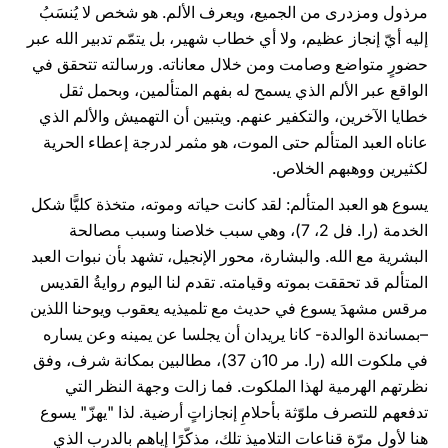
مرذول ومزدرى من الجميع، ويعرف الألم. هو شخص لا يُنسَبُ
إليه أيّ إنجاز عظيم، ولا أي خطاب شهير، بل يتمّم تدبير الله عبر
حضورٍ متواضع وصامت ومن خلال معاناته. ورسالته تتحقق في
الواقع عبر الألم الذي يسمح له بفهم المتألمين، وبحمل ثقل
خطايا الآخرين، والتكفير عنهم. ويتبين أن التهميش والألم الذي
عاناه العبد المتألم حتى الموت، هو مثمر لدرجة إعطاء الحرية
لكثيرين ووهبهم الخلاص.
يسوع هو العبد المتألم: لقد كانت حياته وموته، متخذة كليًّا شكل
الخدمة (را. فل 2، 7)، وهي سبب خلاصنا وسبب مصالحة
البشرية مع الله. والبشارة، محور الإنجيل، تشهد بأن نبوات العبد
المتألم قد تحققت بموته وقيامته. تقدم لنا اليوم روايةُ القديس
مرقس مشهدَ يسوع في حديث مع تلميذيه يعقوب ويوحنا اللذين
–بمساندة الوالدة- كانا يريدان أن يجلسا عن يمينه وعن يساره
في ملكوت الله (را. مر 10ن 37)، مطالبين بمكانة شرف، وفق
نظرتهم الهرمية لهذا الملكوت. فما زالت وجهة النظر التي
تدفعهم للتصرف ملوّثة بأحلامِ إنجازاتٍ أرضية. لذا "يهزّ" يسوع
هنا لأول مرّة قناعات التلاميذ تلك، مذكّرًا إياهم بالدرب الذي