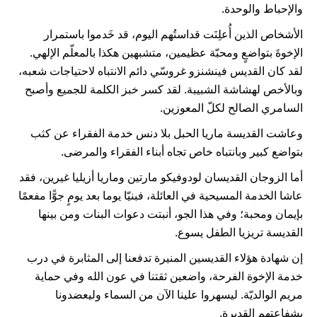
والإحباط والوحدة.
الأشخاص الذين أُعلِنَت قداستُهم اليوم، قد خَدموا باستمرار
الإخوةَ بتواضعٍ ومحبّة عظيمين، متشبهين هكذا بالمعلّم الإلهي.
لقد كان القديس فينشنزو غروسّي دائم الانتباه لاحتياجات شعبه،
وبالأخص لهشاشة الشبيبة. لقد كسر خبز الكلمة للجميع وأصبح
السامري الصالح لكلّ المعوزين.
وعاشت القديسة ماريا الحبل بلا دنس خدمة الفقراء عن كثب
بتواضع كبير وبانتباه خاص تجاه أبناء الفقراء والمرضى.
أما الزوجان القديسان لودوفيكو مارتين وماريا أزيليا غيرين، فقد
عاشا الخدمة المسيحية في العائلة، فبنيّا يوما بعد يومٍ جوًّا مفعمًا
بإيمان ومحبة؛ وفي هذا الجو، أنبتت دعوات البنات ومن بينها
القديسة تريزيا الطفل يسوع.
إن شهادة هؤلاء القديسين المنيرة تدفعنا إلى المثابرة في درب
خدمة الإخوة الفرحة، واضعين ثقتنا في عون الله وفي حماية
مريم الوالديّة. ليسهروا علينا الآن من السماء وليعضدونا
بشفاعتهم القديرة.