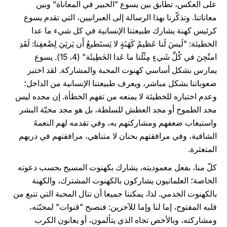
على العكس، تطابق بين يسوع "الخبير في المعاناة" وبين
معاناتنا. وتذكّرنا بهذا الرسالة إلى العبرانيين، التي تقدم يسوع
كرئيس كهنة يشارك طبيعتنا الإنسانية في كل شيء ما عدا
الخطيئة: "لَيسَ لَنا عَظيمُ كَهَنَةٍ لا يَستَطيعُ أَن يَرثِيَ لِضُعفِنا: لَقَدِ
امتُحِنَ في كُلِّ شَيءٍ مِثْلَنا ما عَدا الخَطِيئَة" (4، 15). يسوع
يمارس بشكل أساسي كهنوت المحبة والمشاركة. لقد اختبر
صعوباتنا بشكل مباشر، ويعرف طبيعتنا الإنسانية من الداخل؛
وعدم اختباره للخطيئة لا يمنعه من تفهم الخطأة. إن مجده ليس
مجد الطموح أو مجد العطش للسلطة، بل هو مجد محبّة البشر
واستيعاب ضعفهم ومشاركتهم به، وفي تقدمه لهم النعمةَ
الشافية، وفي مرافقتهم بحنان لا متناهي، مرافقتهم في دربهم
المتعثرة.
كلّ منا، بفعل معموديته، يشارك بكهنوت المسيح بحسب دعوته
الخاصة؛ العلمانيون يشاركون بالكهنوت المشترك، والكهنة
بالكهنوت الخدمي. لذا، يمكننا جميعا أن ننال المحبة التي تنبع من
قلبه المفتوح، إما لنا وإما للآخرين: فنصبح "قنوات" لمحبّته،
ومشاركته، وبالأخص تجاه الذي يتألمون، أو يعانون الكرب