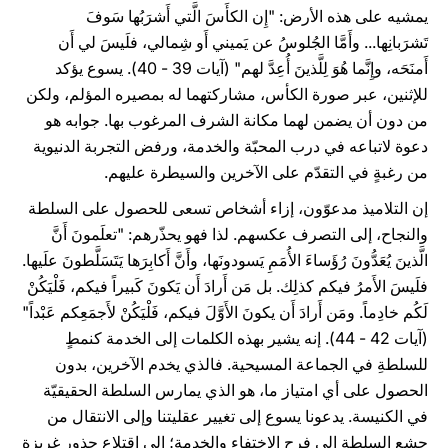
يمشيه على هذه الأرض: "إِن الكأَسَ الَّتي أَشرَبُها سَوفَ
تَشرَبانِها... وأَمَّا الجُلوسُ عن يَميني أَو شِمالي، فلَيسَ لي أَن
أَمنَحَه، وإِنَّما هُوَ لِلَّذينَ أُعِدَّ لهم" (آيات 39 - 40). يسوع يؤكد
للإثنين، عبر صورة الكأس، مشاركتهما له بمصيره المؤلم، ولكن
من دون أن يضمن لهما مكانة الشرف المرغوب بها. جوابه هو
دعوة لاتباعه في درب المحبّة والخدمة، ورفض التجربة الدنيوية
من رغبةٍ في التقدّم على الآخرين والسيطرة عليهم.
إن التلاميذ مدعوّون، إزاء أشخاص تسعى للحصول على السلطة
والنجاح، إلى التصرف عكسهم. لذا فهو يحذّرهم: "تعلَمونَ أَنَّ
الَّذينَ يُعَدُّونَ رُؤَساءَ الأُمَمِ يَسودونَها، وأَنَّ أَكابِرَها يَتَسَلَّطونَ علَيها.
فلَيسَ الأَمرُ فيكم كذلِك. بل مَن أَرادَ أَن يَكونَ كَبيراً فيكم، فَلْيَكُنْ
لَكُم خادِماً. ومَن أَرادَ أَن يكونَ الأَوَّلَ فيكم، فَلْيَكُنْ لأَجمَعِكم عَبْداً"
(آيات 42 - 44). إنه يشير بهذه الكلمات إلى الخدمة كنمطٍ
للسلطةِ في الجماعة المسيحية. فالذي يخدم الآخرين، بدون
الحصول على أي امتياز ما، هو الذي يمارس السلطة الحقيقيّة
في الكنيسة. يدعونا يسوع إلى تغيير عقليتنا وإلى الانتقال من
جشع السلطة إلى فرح الاختفاء والخدمة؛ إلى اقتلاع جذور غريزة