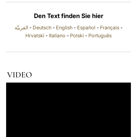
LATINE
Den Text finden Sie hier
العربيَّة
-
Deutsch
-
English
-
Español
-
Français
-
Hrvatski
-
Italiano
-
Polski
-
Português
VIDEO