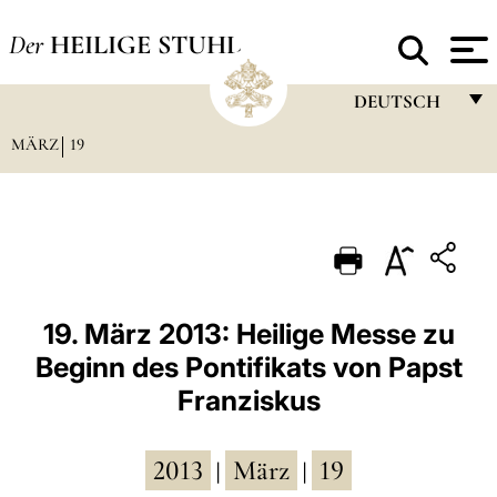
Der
HEILIGE STUHL
DEUTSCH
MÄRZ
19
FRANÇAIS
ENGLISH
ITALIANO
PORTUGUÊS
ESPAÑOL
19. März 2013: Heilige Messe zu
Beginn des Pontifikats von Papst
DEUTSCH
Franziskus
POLSKI
العربيّة
2013
März
19
|
|
中文