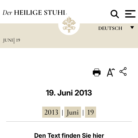
Der
HEILIGE STUHL
DEUTSCH
JUNI
19
FRANÇAIS
ENGLISH
ITALIANO
PORTUGUÊS
ESPAÑOL
19. Juni 2013
DEUTSCH
2013
Juni
19
POLSKI
|
|
العربيّة
Den Text finden Sie hier
中文