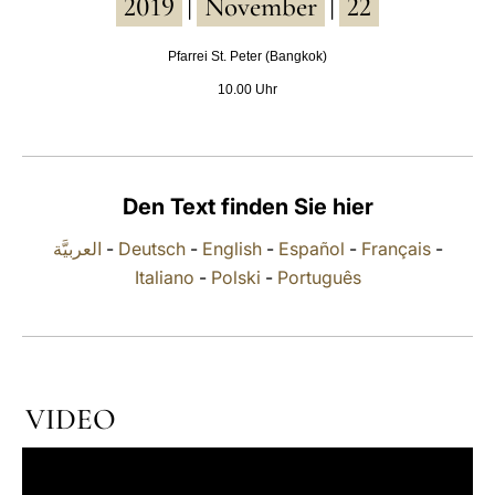
2019
November
22
|
|
LATINE
Pfarrei St. Peter (Bangkok)
10.00 Uhr
Den Text finden Sie hier
العربيَّة
-
Deutsch
-
English
-
Español
-
Français
-
Italiano
-
Polski
-
Português
VIDEO