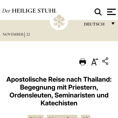
Der
HEILIGE STUHL
DEUTSCH
NOVEMBER
22
FRANÇAIS
ENGLISH
ITALIANO
PORTUGUÊS
ESPAÑOL
Apostolische Reise nach Thailand:
Begegnung mit Priestern,
DEUTSCH
Ordensleuten, Seminaristen und
POLSKI
Katechisten
العربيّة
中文