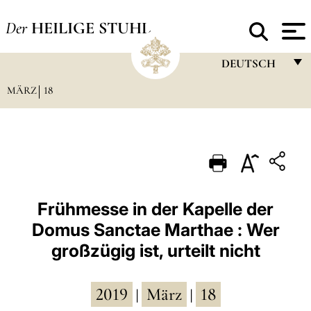
Der
HEILIGE STUHL
DEUTSCH
MÄRZ
18
FRANÇAIS
ENGLISH
ITALIANO
PORTUGUÊS
ESPAÑOL
Frühmesse in der Kapelle der
Domus Sanctae Marthae : Wer
DEUTSCH
großzügig ist, urteilt nicht
POLSKI
العربيّة
2019
März
18
|
|
中文