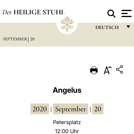
Der
HEILIGE STUHL
DEUTSCH
SEPTEMBER
20
FRANÇAIS
ENGLISH
ITALIANO
PORTUGUÊS
ESPAÑOL
Angelus
DEUTSCH
2020
September
20
POLSKI
|
|
العربيّة
Petersplatz
12:00 Uhr
中文