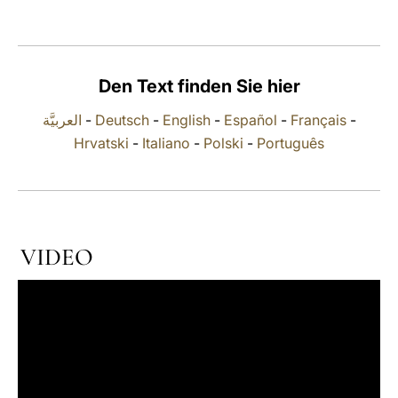
LATINE
Den Text finden Sie hier
العربيَّة
-
Deutsch
-
English
-
Español
-
Français
-
Hrvatski
-
Italiano
-
Polski
-
Português
VIDEO