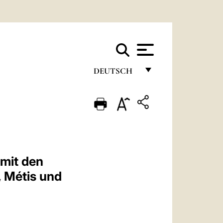
DEUTSCH
FRANÇAIS
ENGLISH
ITALIANO
PORTUGUÊS
mit den
ESPAÑOL
, Métis und
DEUTSCH
POLSKI