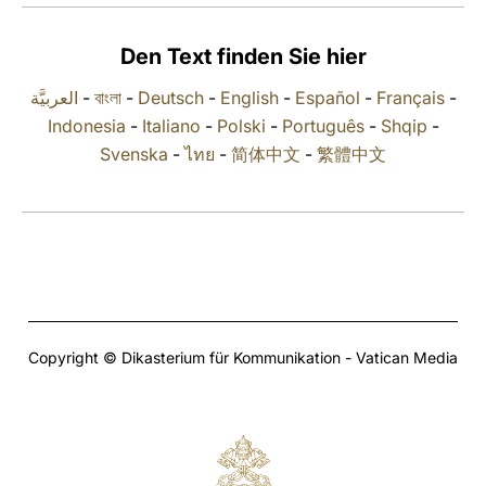
LATINE
Den Text finden Sie hier
العربيَّة
-
বাংলা
-
Deutsch
-
English
-
Español
-
Français
-
Indonesia
-
Italiano
-
Polski
-
Português
-
Shqip
-
Svenska
-
ไทย
-
简体中文
-
繁體中文
Copyright © Dikasterium für Kommunikation - Vatican Media