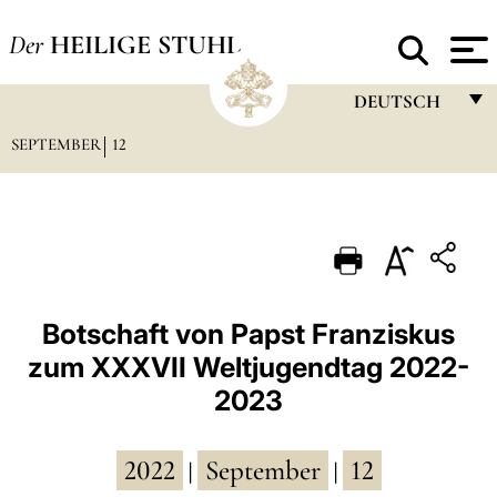
Der
HEILIGE STUHL
DEUTSCH
SEPTEMBER
12
FRANÇAIS
ENGLISH
ITALIANO
PORTUGUÊS
ESPAÑOL
Botschaft von Papst Franziskus
zum XXXVII Weltjugendtag 2022-
DEUTSCH
2023
POLSKI
العربيّة
2022
September
12
|
|
中文