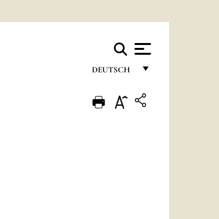
DEUTSCH
FRANÇAIS
ENGLISH
ITALIANO
PORTUGUÊS
ESPAÑOL
DEUTSCH
POLSKI