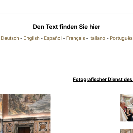
Den Text finden Sie hier
Deutsch
-
English
-
Español
-
Français
-
Italiano
-
Português
Fotografischer Dienst des 