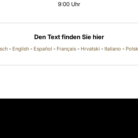
9:00 Uhr
Den Text finden Sie hier
sch
-
English
-
Español
-
Français
-
Hrvatski
-
Italiano
-
Polsk