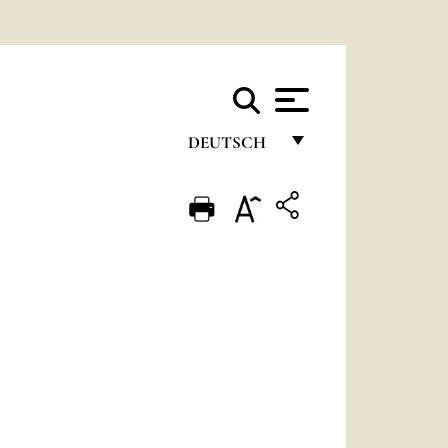
DEUTSCH
FRANÇAIS
ENGLISH
ITALIANO
PORTUGUÊS
ESPAÑOL
DEUTSCH
POLSKI