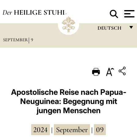
Der
HEILIGE STUHL
DEUTSCH
SEPTEMBER
9
FRANÇAIS
ENGLISH
ITALIANO
PORTUGUÊS
ESPAÑOL
Apostolische Reise nach Papua-
Neuguinea: Begegnung mit
DEUTSCH
jungen Menschen
POLSKI
العربيّة
2024
September
09
|
|
中文