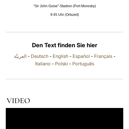
“Sir John Guise”-Stadion (Port Moresby)
LATINE
9:45 Uhr (Ortszeit)
Den Text finden Sie hier
العربيَّة
-
Deutsch
-
English
-
Español
-
Français
-
Italiano
-
Polski
-
Português
VIDEO