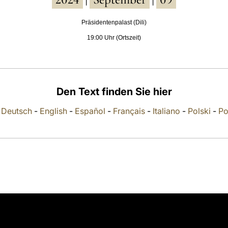
|
|
Präsidentenpalast (Dili)
19:00 Uhr (Ortszeit)
Den Text finden Sie hier
-
Deutsch
-
English
-
Español
-
Français
-
Italiano
-
Polski
-
Po