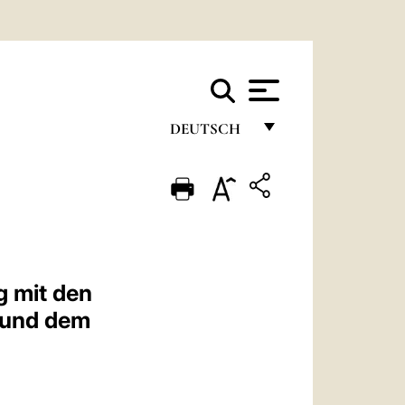
DEUTSCH
FRANÇAIS
ENGLISH
ITALIANO
PORTUGUÊS
g mit den
ESPAÑOL
t und dem
DEUTSCH
POLSKI