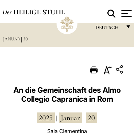
Der
HEILIGE STUHL
DEUTSCH
JANUAR
20
FRANÇAIS
ENGLISH
ITALIANO
PORTUGUÊS
ESPAÑOL
An die Gemeinschaft des Almo
Collegio Capranica in Rom
DEUTSCH
POLSKI
2025
Januar
20
|
|
العربيّة
Sala Clementina
中文