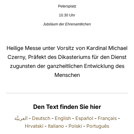
Petersplatz
LATINE
10.30 Uhr
Jubiläum der Ehrenamtlichen
Heilige Messe unter Vorsitz von Kardinal Michael
Czerny, Präfekt des Dikasteriums für den Dienst
zugunsten der ganzheitlichen Entwicklung des
Menschen
Den Text finden Sie hier
العربيَّة
-
Deutsch
-
English
-
Español
-
Français
-
Hrvatski
-
Italiano
-
Polski
-
Português