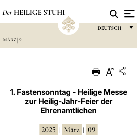
Der
HEILIGE STUHL
DEUTSCH
MÄRZ
9
FRANÇAIS
ENGLISH
ITALIANO
PORTUGUÊS
ESPAÑOL
1. Fastensonntag - Heilige Messe
zur Heilig-Jahr-Feier der
DEUTSCH
Ehrenamtlichen
POLSKI
العربيّة
2025
März
09
|
|
中文