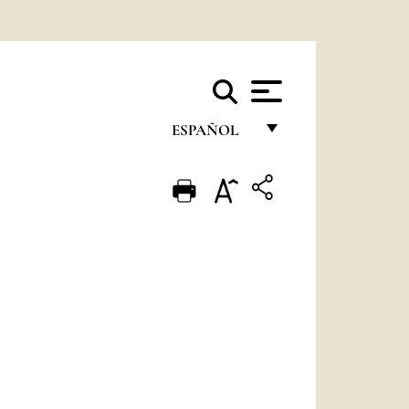
ESPAÑOL
FRANÇAIS
ENGLISH
ITALIANO
PORTUGUÊS
ESPAÑOL
DEUTSCH
POLSKI