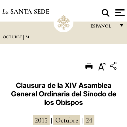
La
SANTA SEDE
ESPAÑOL
OCTUBRE
24
FRANÇAIS
ENGLISH
ITALIANO
PORTUGUÊS
ESPAÑOL
Clausura de la XIV Asamblea
General Ordinaria del Sínodo de
DEUTSCH
los Obispos
POLSKI
العربيّة
2015
Octubre
24
|
|
中文