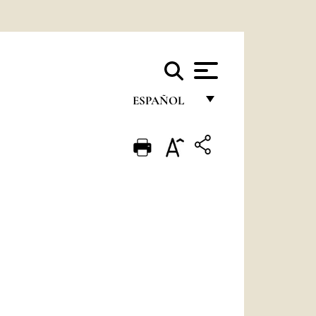
ESPAÑOL
FRANÇAIS
ENGLISH
ITALIANO
PORTUGUÊS
ESPAÑOL
DEUTSCH
POLSKI