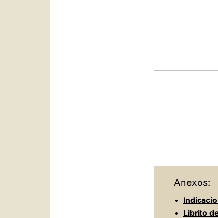
Anexos:
Indicaci
Librito d