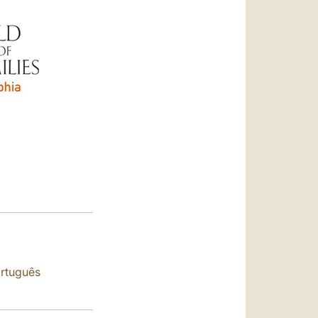
العربيّة
中文
LATINE
rtuguês