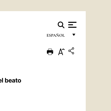
ESPAÑOL
FRANÇAIS
ENGLISH
ITALIANO
PORTUGUÊS
el beato
ESPAÑOL
DEUTSCH
POLSKI