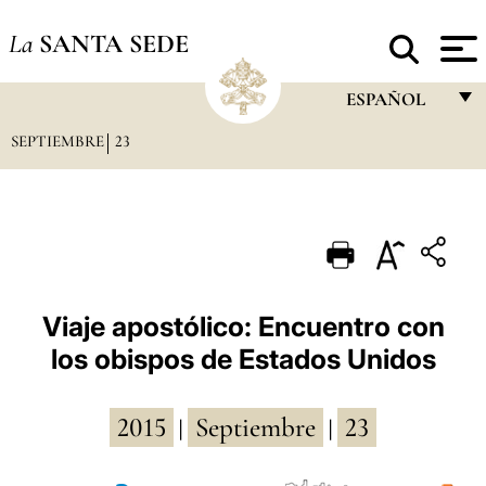
La
SANTA SEDE
ESPAÑOL
SEPTIEMBRE
23
FRANÇAIS
ENGLISH
ITALIANO
PORTUGUÊS
ESPAÑOL
Viaje apostólico: Encuentro con
los obispos de Estados Unidos
DEUTSCH
POLSKI
2015
Septiembre
23
|
|
العربيّة
中文