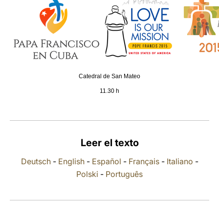
LATINE
Catedral de San Mateo
11.30 h
Leer el texto
Deutsch
-
English
-
Español
-
Français
-
Italiano
-
Polski
-
Português