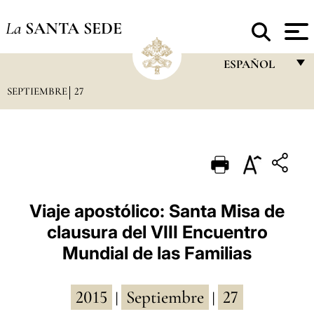
La
SANTA SEDE
ESPAÑOL
SEPTIEMBRE
27
FRANÇAIS
ENGLISH
ITALIANO
PORTUGUÊS
ESPAÑOL
Viaje apostólico: Santa Misa de
clausura del VIII Encuentro
DEUTSCH
Mundial de las Familias
POLSKI
العربيّة
2015
Septiembre
27
|
|
中文