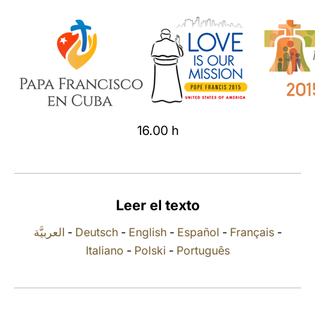
LATINE
16.00 h
Leer el texto
العربيَّة
-
Deutsch
-
English
-
Español
-
Français
-
Italiano
-
Polski
-
Português