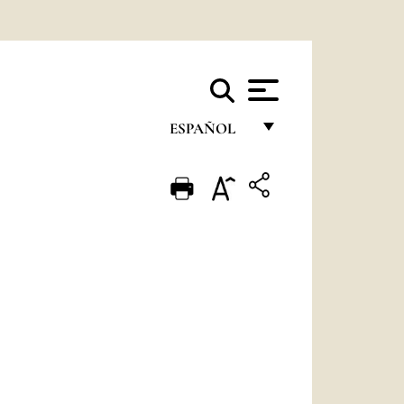
ESPAÑOL
FRANÇAIS
ENGLISH
ITALIANO
PORTUGUÊS
ESPAÑOL
DEUTSCH
POLSKI