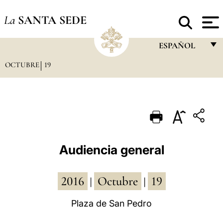
La
SANTA SEDE
ESPAÑOL
OCTUBRE
19
FRANÇAIS
ENGLISH
ITALIANO
PORTUGUÊS
ESPAÑOL
Audiencia general
DEUTSCH
2016
Octubre
19
POLSKI
|
|
العربيّة
Plaza de San Pedro
中文