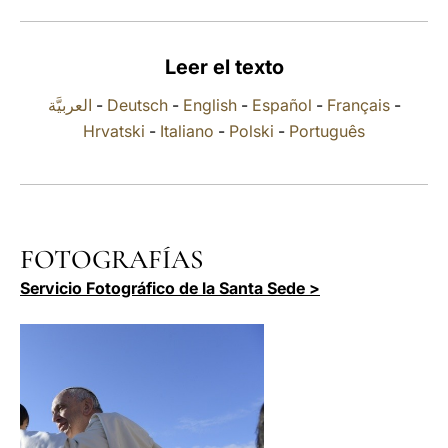
LATINE
Leer el texto
العربيَّة
-
Deutsch
-
English
-
Español
-
Français
-
Hrvatski
-
Italiano
-
Polski
-
Português
FOTOGRAFÍAS
Servicio Fotográfico de la Santa Sede >