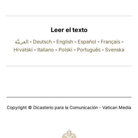
LATINE
Leer el texto
العربيَّة
-
Deutsch
-
English
-
Español
-
Français
-
Hrvatski
-
Italiano
-
Polski
-
Português
-
Svenska
Copyright © Dicasterio para la Comunicación - Vatican Media