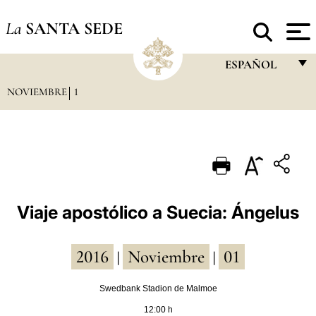
La
SANTA SEDE
ESPAÑOL
NOVIEMBRE
1
FRANÇAIS
ENGLISH
ITALIANO
PORTUGUÊS
ESPAÑOL
Viaje apostólico a Suecia: Ángelus
DEUTSCH
2016
Noviembre
01
POLSKI
|
|
العربيّة
Swedbank Stadion de Malmoe
12:00 h
中文