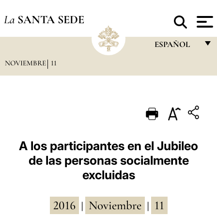
La
SANTA SEDE
ESPAÑOL
NOVIEMBRE
11
FRANÇAIS
ENGLISH
ITALIANO
PORTUGUÊS
ESPAÑOL
A los participantes en el Jubileo
de las personas socialmente
DEUTSCH
excluidas
POLSKI
العربيّة
2016
Noviembre
11
|
|
中文