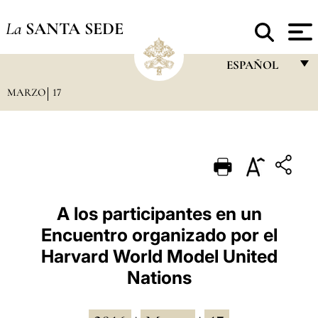
La
SANTA SEDE
ESPAÑOL
MARZO
17
FRANÇAIS
ENGLISH
ITALIANO
PORTUGUÊS
ESPAÑOL
A los participantes en un
Encuentro organizado por el
DEUTSCH
Harvard World Model United
POLSKI
Nations
العربيّة
中文