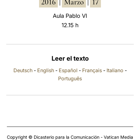
2016
Marzo
17
|
|
LATINE
Aula Pablo VI
12.15 h
Leer el texto
Deutsch
-
English
-
Español
-
Français
-
Italiano
-
Português
Copyright © Dicasterio para la Comunicación - Vatican Media