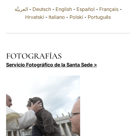
العربيَّة
-
Deutsch
-
English
-
Español
-
Français
-
LATINE
Hrvatski
-
Italiano
-
Polski
-
Português
FOTOGRAFÍAS
Servicio Fotográfico de la Santa Sede >