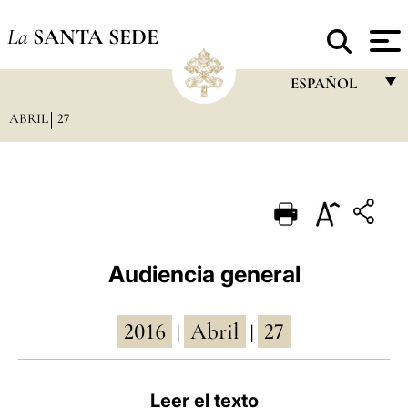
La
SANTA SEDE
ESPAÑOL
ABRIL
27
FRANÇAIS
ENGLISH
ITALIANO
PORTUGUÊS
ESPAÑOL
Audiencia general
DEUTSCH
2016
Abril
27
POLSKI
|
|
العربيّة
Leer el texto
中文