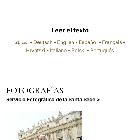
LATINE
Leer el texto
العربيَّة
-
Deutsch
-
English
-
Español
-
Français
-
Hrvatski
-
Italiano
-
Polski
-
Português
FOTOGRAFÍAS
Servicio Fotográfico de la Santa Sede >