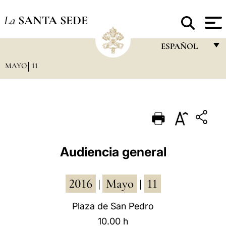
La
SANTA SEDE
ESPAÑOL
MAYO
11
FRANÇAIS
ENGLISH
ITALIANO
PORTUGUÊS
ESPAÑOL
Audiencia general
DEUTSCH
2016
Mayo
11
POLSKI
|
|
العربيّة
Plaza de San Pedro
10.00 h
中文