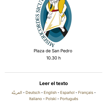
LATINE
Plaza de San Pedro
10.30 h
Leer el texto
العربيَّة
-
Deutsch
-
English
-
Español
-
Français
-
Italiano
-
Polski
-
Português