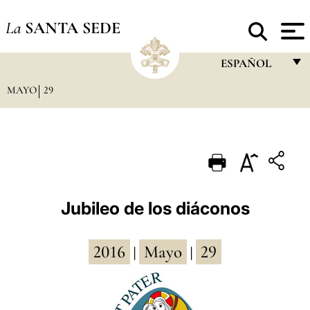
La
SANTA SEDE
ESPAÑOL
MAYO
29
FRANÇAIS
ENGLISH
ITALIANO
PORTUGUÊS
ESPAÑOL
Jubileo de los diáconos
DEUTSCH
2016
Mayo
29
POLSKI
|
|
العربيّة
中文