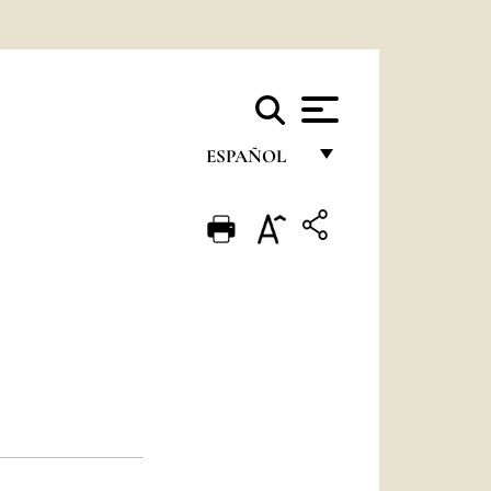
ESPAÑOL
FRANÇAIS
ENGLISH
ITALIANO
PORTUGUÊS
ESPAÑOL
DEUTSCH
POLSKI