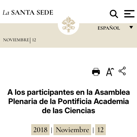
La
SANTA SEDE
ESPAÑOL
NOVIEMBRE
12
FRANÇAIS
ENGLISH
ITALIANO
PORTUGUÊS
ESPAÑOL
A los participantes en la Asamblea
Plenaria de la Pontificia Academia
DEUTSCH
de las Ciencias
POLSKI
العربيّة
2018
Noviembre
12
|
|
中文