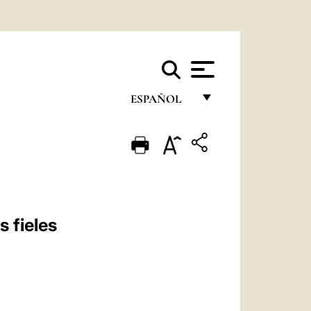
ESPAÑOL
FRANÇAIS
ENGLISH
ITALIANO
PORTUGUÊS
s fieles
ESPAÑOL
DEUTSCH
POLSKI