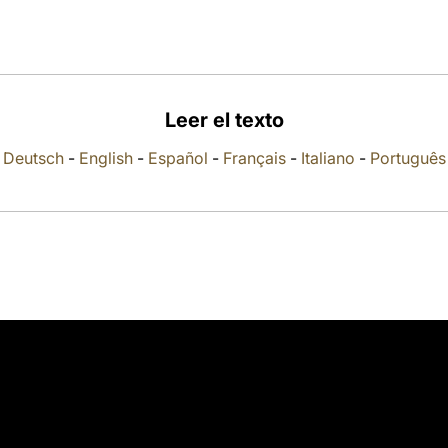
Leer el texto
Deutsch
-
English
-
Español
-
Français
-
Italiano
-
Português