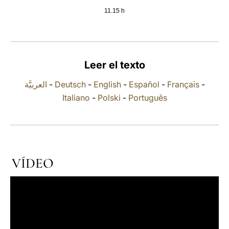
11.15 h
LATINE
Leer el texto
العربيَّة
-
Deutsch
-
English
-
Español
-
Français
-
Italiano
-
Polski
-
Português
VÍDEO