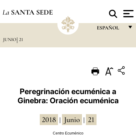
La
SANTA SEDE
ESPAÑOL
JUNIO
21
FRANÇAIS
ENGLISH
ITALIANO
PORTUGUÊS
ESPAÑOL
Peregrinación ecuménica a
Ginebra: Oración ecuménica
DEUTSCH
POLSKI
2018
Junio
21
|
|
العربيّة
Centro Ecuménico
中文