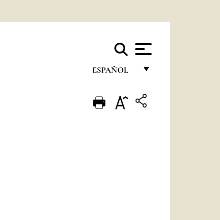
ESPAÑOL
FRANÇAIS
ENGLISH
ITALIANO
PORTUGUÊS
ESPAÑOL
DEUTSCH
POLSKI