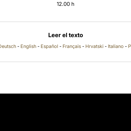
12.00 h
Leer el texto
Deutsch
-
English
-
Español
-
Français
-
Hrvatski
-
Italiano
-
P