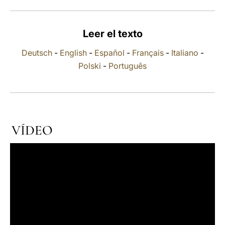
LATINE
Leer el texto
Deutsch
-
English
-
Español
-
Français
-
Italiano
-
Polski
-
Português
VÍDEO