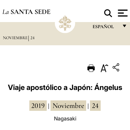
La
SANTA SEDE
ESPAÑOL
NOVIEMBRE
24
FRANÇAIS
ENGLISH
ITALIANO
PORTUGUÊS
ESPAÑOL
Viaje apostólico a Japón: Ángelus
DEUTSCH
2019
Noviembre
24
POLSKI
|
|
العربيّة
Nagasaki
中文