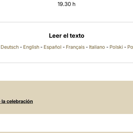
19.30 h
Leer el texto
-
Deutsch
-
English
-
Español
-
Français
-
Italiano
-
Polski
-
Po
e la celebración