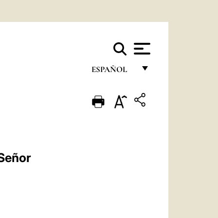
ESPAÑOL
FRANÇAIS
ENGLISH
ITALIANO
PORTUGUÊS
 Señor
ESPAÑOL
DEUTSCH
POLSKI