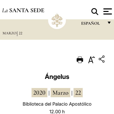
La
SANTA SEDE
ESPAÑOL
MARZO
22
FRANÇAIS
ENGLISH
ITALIANO
PORTUGUÊS
ESPAÑOL
Ángelus
DEUTSCH
2020
Marzo
22
POLSKI
|
|
العربيّة
Biblioteca del Palacio Apostólico
12.00 h
中文