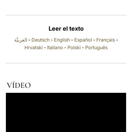
LATINE
Leer el texto
العربيَّة
-
Deutsch
-
English
-
Español
-
Français
-
Hrvatski
-
Italiano
-
Polski
-
Português
VÍDEO