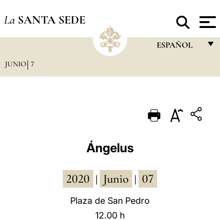
La
SANTA SEDE
ESPAÑOL
JUNIO
7
FRANÇAIS
ENGLISH
ITALIANO
PORTUGUÊS
ESPAÑOL
Ángelus
DEUTSCH
2020
Junio
07
POLSKI
|
|
العربيّة
Plaza de San Pedro
12.00 h
中文