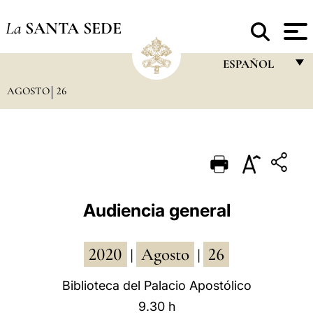
La
SANTA SEDE
ESPAÑOL
AGOSTO
26
FRANÇAIS
ENGLISH
ITALIANO
PORTUGUÊS
ESPAÑOL
Audiencia general
DEUTSCH
2020
Agosto
26
POLSKI
|
|
العربيّة
Biblioteca del Palacio Apostólico
9.30 h
中文