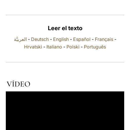
LATINE
Leer el texto
العربيَّة
-
Deutsch
-
English
-
Español
-
Français
-
Hrvatski
-
Italiano
-
Polski
-
Português
VÍDEO