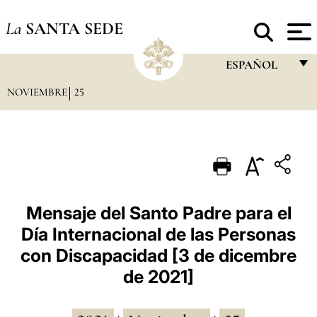
La
SANTA SEDE
ESPAÑOL
NOVIEMBRE
25
FRANÇAIS
ENGLISH
ITALIANO
PORTUGUÊS
ESPAÑOL
Mensaje del Santo Padre para el
Día Internacional de las Personas
DEUTSCH
con Discapacidad [3 de dicembre
POLSKI
de 2021]
العربيّة
中文