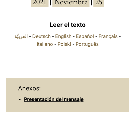
2021
Noviembre
25
|
|
LATINE
Leer el texto
العربيَّة
-
Deutsch
-
English
-
Español
-
Français
-
Italiano
-
Polski
-
Português
Anexos:
Presentación del mensaje