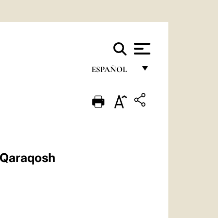
ESPAÑOL
FRANÇAIS
ENGLISH
ITALIANO
PORTUGUÊS
e Qaraqosh
ESPAÑOL
DEUTSCH
POLSKI