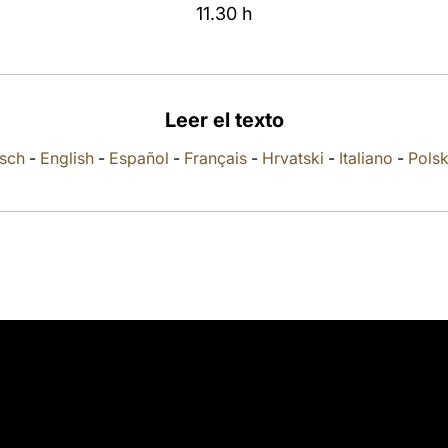
11.30 h
Leer el texto
sch
-
English
-
Español
-
Français
-
Hrvatski
-
Italiano
-
Polsk