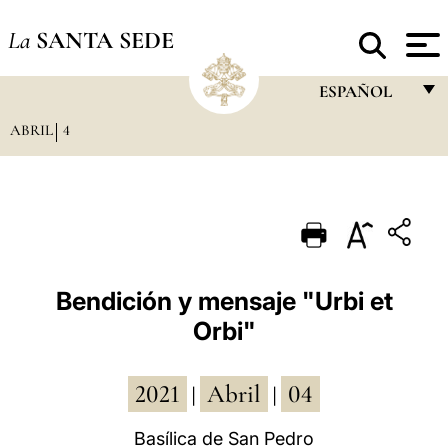
La
SANTA SEDE
ESPAÑOL
ABRIL
4
FRANÇAIS
ENGLISH
ITALIANO
PORTUGUÊS
ESPAÑOL
Bendición y mensaje "Urbi et
Orbi"
DEUTSCH
POLSKI
2021
Abril
04
|
|
العربيّة
Basílica de San Pedro
中文